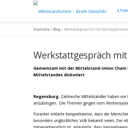
Zum
Inhalt
STA
springen
Startseite
»
Blog
»
Werkstattgespräch mit dem Bayerischen
Werkstattgespräch mit
Gemeinsam mit der Mittelstand-Union Cham h
Mittelstandes diskutiert
Regensburg.
Zahlreiche Mittelständler haben vor
anzubringen. Die Themen gingen vom Rentensystem
Füracker erklärte beispielsweise, dass die Mensche
besonders unglückliches Volk bekannt seien. Der
mitverantwortlich ist, erläuterte, dass beispielsw