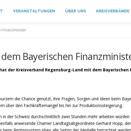
RT
VERANSTALTUNGEN
ÜBER UNS
KREISVERBÄNDE
 Finanzminister
 dem Bayerischen Finanzminist
at der Kreisverband Regensburg-Land mit dem Bayerischen F
 kurzem die Chance genutzt, ihre Fragen, Sorgen und Ideen beim Baye
 über den Fachkräftemangel bis hin zur Produktionssteigerung.
n in der Schweiz durchschnittlich zwei Stunden mehr arbeiten würden 
 ebenfalls anwesende Chamer Landtagsabgeordnete Gerhard Hopp, d
eise beim Rentensystem eben alle Seiten der Medaille betrachtet werd