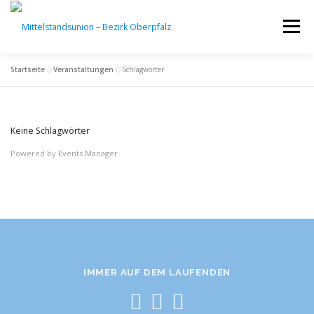
Zum
Inhalt
Menü
springen
Startseite
»
Veranstaltungen
»
Schlagwörter
START
VERANSTALTUNGEN
ÜBER UNS
Keine Schlagwörter
KREISVERBÄNDE
BLOG
NEWSLETTER
Powered by
Events Manager
RECHTLICHES
IMMER AUF DEM LAUFENDEN