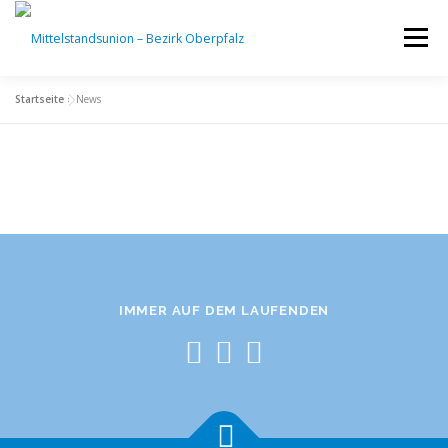
Menü
Startseite
»
News
START
VERANSTALTUNGEN
ÜBER UNS
KREISVERBÄNDE
BLOG
NEWSLETTER
RECHTLICHES
IMMER AUF DEM LAUFENDEN